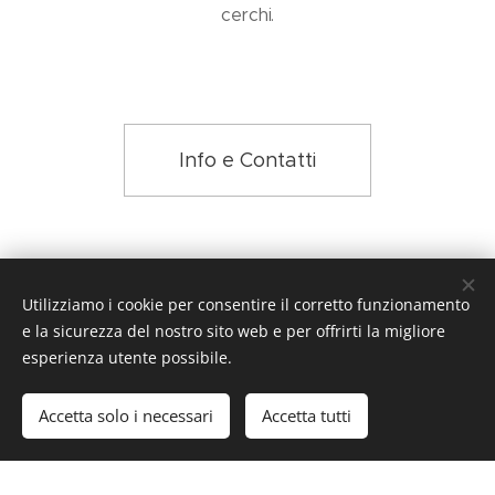
cerchi.
Info e Contatti
Utilizziamo i cookie per consentire il corretto funzionamento
e la sicurezza del nostro sito web e per offrirti la migliore
© 2016-2019 Festa dell'Olio della Valle di Mezzane - Piazza
esperienza utente possibile.
IV Novembre, 6, Mezzane di Sotto, VR, Italia
Comune di Mezzane - P.IVA 00596180232
Accetta solo i necessari
Accetta tutti
Creato con
Webnode
Cookies
Inizia
Crea il tuo sito web gratis!