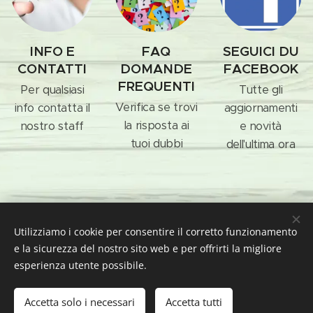
INFO E
FAQ
SEGUICI DU
CONTATTI
DOMANDE
FACEBOOK
FREQUENTI
Per qualsiasi
Tutte gli
Verifica se trovi
info contatta il
aggiornamenti
la risposta ai
nostro staff
e novità
tuoi dubbi
dell'ultima ora
Utilizziamo i cookie per consentire il corretto funzionamento
e la sicurezza del nostro sito web e per offrirti la migliore
© 2016-2019 Festa dell'Olio della Valle di Mezzane - Piazza
esperienza utente possibile.
IV Novembre, 6, Mezzane di Sotto, VR, Italia
Comune di Mezzane - P.IVA 00596180232
Accetta solo i necessari
Accetta tutti
Creato con
Webnode
Cookies
Inizia
Crea il tuo sito web gratis!